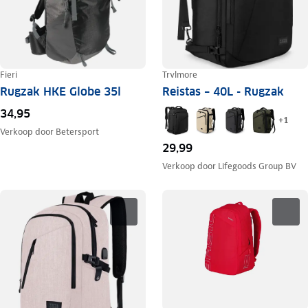
Fieri
Trvlmore
Rugzak HKE Globe 35l
Reistas – 40L - Rugzak
34,95
+
1
Verkoop door
Betersport
29,99
Verkoop door
Lifegoods Group BV