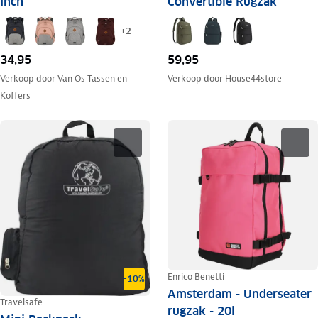
Inch
Convertible Rugzak
+
2
34,95
59,95
Verkoop door
Van Os Tassen en
Verkoop door
House44store
Koffers
Enrico Benetti
-10%
Amsterdam - Underseater
Travelsafe
rugzak - 20l