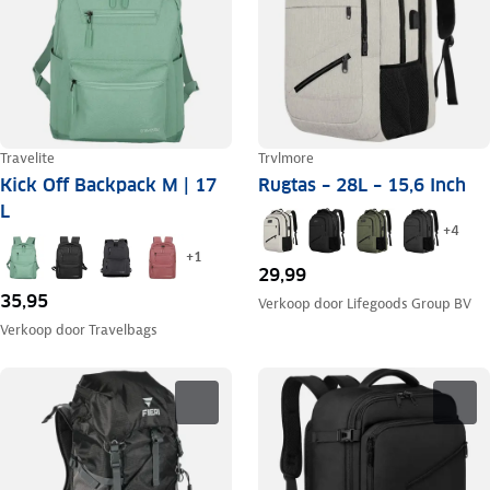
Travelite
Trvlmore
Kick Off Backpack M | 17
Rugtas – 28L – 15,6 Inch
L
+
4
+
1
29,99
35,95
Verkoop door
Lifegoods Group BV
Verkoop door
Travelbags