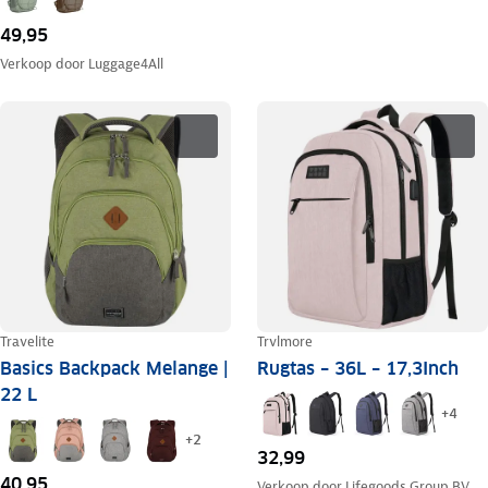
49,95
Verkoop door
Luggage4All
Travelite
Trvlmore
Basics Backpack Melange |
Rugtas – 36L – 17,3Inch
22 L
+
4
+
2
32,99
40,95
Verkoop door
Lifegoods Group BV