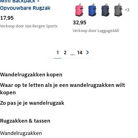
Mini Backpack –
Opvouwbare Rugzak
+
3
17,95
32,95
Verkoop door
Van Bergen Sports
Verkoop door
Luggage4All
1
2
14
…
Wandelrugzakken kopen
Waar op te letten als je een wandelrugzakken wilt
kopen
Zo pas je je wandelrugzak
Rugzakken & tassen
Wandelrugzakken