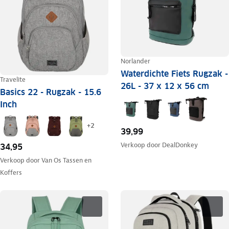
Norlander
Waterdichte Fiets Rugzak -
Travelite
26L - 37 x 12 x 56 cm
Basics 22 - Rugzak - 15.6
Inch
+
2
39,99
Verkoop door
DealDonkey
34,95
Verkoop door
Van Os Tassen en
Koffers