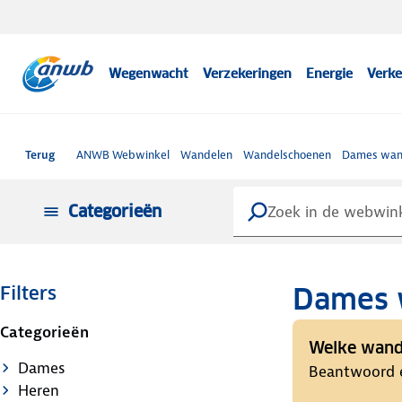
Wegenwacht
Verzekeringen
Energie
Verke
Terug
ANWB Webwinkel
Wandelen
Wandelschoenen
Dames wan
Categorieën
Dames 
Filters
Categorieën
Welke wande
Dames
Beantwoord e
Heren