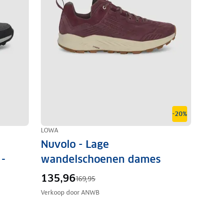
-20%
LOWA
Nuvolo - Lage
-
wandelschoenen dames
135,96
169,95
Verkoop door
ANWB