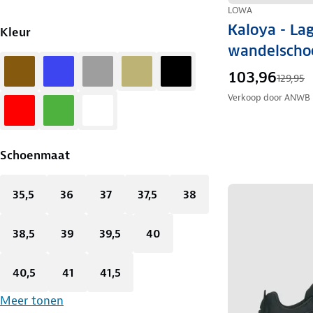
LOWA
Kaloya - La
Kleur
wandelscho
Bruin
Blauw
Grijs
Zand
Zwart
103,96
129,95
Verkoop door
ANWB
Rood
Groen
Wit
Schoenmaat
35,5
36
37
37,5
38
38,5
39
39,5
40
40,5
41
41,5
Meer tonen