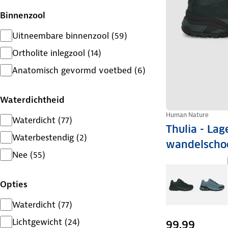
Binnenzool
Uitneembare binnenzool
(
59
)
Ortholite inlegzool
(
14
)
Anatomisch gevormd voetbed
(
6
)
Waterdichtheid
Human Nature
Waterdicht
(
77
)
Thulia - Lag
Waterbestendig
(
2
)
wandelscho
Nee
(
55
)
Opties
Waterdicht
(
77
)
Lichtgewicht
(
24
)
99,99