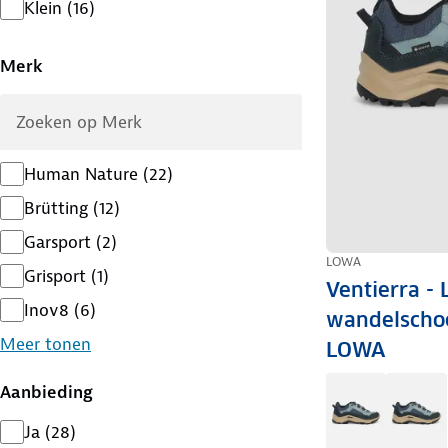
Klein
(
16
)
Merk
Human Nature
(
22
)
Brütting
(
12
)
Garsport
(
2
)
LOWA
Grisport
(
1
)
Ventierra - 
Inov8
(
6
)
wandelscho
Meer tonen
LOWA
Aanbieding
Ja
(
28
)