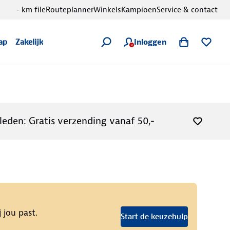
- km file
Routeplanner
Winkels
Kampioen
Service & contact
Inloggen
ap
Zakelijk
leden: Gratis verzending vanaf 50,-
 jou past.
Start de keuzehulp