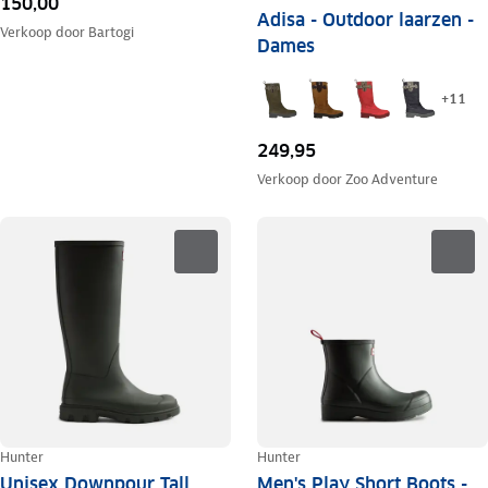
150,00
Adisa - Outdoor laarzen -
Verkoop door
Bartogi
Dames
+
11
249,95
Verkoop door
Zoo Adventure
Hunter
Hunter
Unisex Downpour Tall
Men's Play Short Boots -