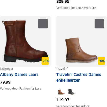
309,95
Verkoop door
Zoo Adventure
-20%
-40%
Mcgregor
Travelin'
Albany Dames Laars
Travelin' Castres Dames
enkellaarzen
79,99
Verkoop door
Fashion for Less
119,97
Verkoop door
ToExplore