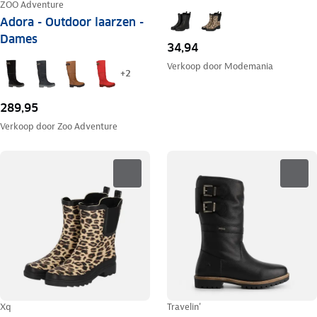
ZOO Adventure
Adora - Outdoor laarzen -
Dames
34,94
Verkoop door
Modemania
+
2
289,95
Verkoop door
Zoo Adventure
Xq
Travelin'