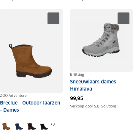
Brütting
Sneeuwlaars dames
Himalaya
ZOO Adventure
99,95
Brechje - Outdoor laarzen
Verkoop door
S.B. Solutions
- Dames
+
3