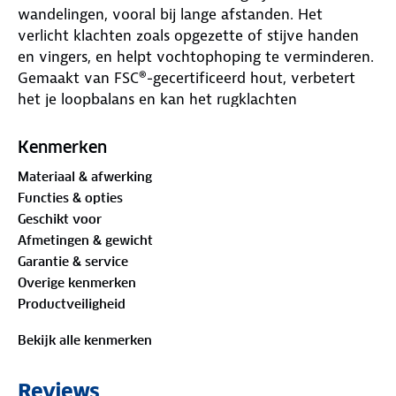
wandelingen, vooral bij lange afstanden. Het
verlicht klachten zoals opgezette of stijve handen
en vingers, en helpt vochtophoping te verminderen.
Gemaakt van FSC®-gecertificeerd hout, verbetert
het je loopbalans en kan het rugklachten
verminderen.
Kenmerken
Het gebruik is simpel: knijp lichtjes in het
Materiaal & afwerking
wandelhout en beweeg je handen tijdens het lopen.
Functies & opties
Zo blijven je spieren actief en wordt de
Geschikt voor
bloedcirculatie gestimuleerd. Handige koordjes
Afmetingen & gewicht
zorgen ervoor dat het Wandelhout van 45 gram per
Garantie & service
houtje aan je pols blijft hangen wanneer je handen
Overige kenmerken
vrij moeten zijn.
Productveiligheid
Bekijk alle kenmerken
Reviews