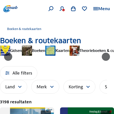
Menu
Boeken & routekaarten
Boeken & routekaarten
Gidsen
Boeken
Kaarten
Theorieboeken & c
Alle filters
Land
Merk
Korting
Sort
3198 resultaten