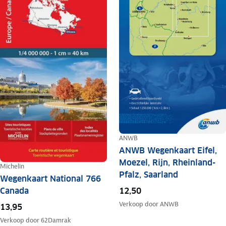
ANWB
ANWB Wegenkaart Eifel,
Moezel, Rijn, Rheinland-
Michelin
Pfalz, Saarland
Wegenkaart National 766
Canada
12,50
Verkoop door
ANWB
13,95
Verkoop door
62Damrak