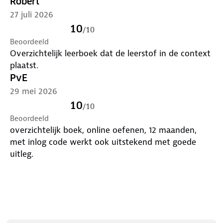
Robert
online examentraining is geheel bijgewerkt volgens
27 juli 2026
de laatste exameneisen van het CBR. Met deze
combinatiedeal waarin het cursusboek en de Online
10
/
10
Examentraining zit, ben je voordeliger uit dan
Beoordeeld
wanneer je het cursusboek en de Online
Overzichtelijk leerboek dat de leerstof in de context
Examentraining apart bestelt.
plaatst.
PvE
29 mei 2026
10
/
10
Beoordeeld
overzichtelijk boek, online oefenen, 12 maanden,
met inlog code werkt ook uitstekend met goede
uitleg.