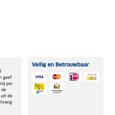
Veilig en Betrouwbaar
l
n geef
ij per
 de
 uit de
ntvang