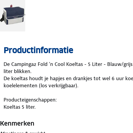
Productinformatie
De Campingaz Fold 'n Cool Koeltas - 5 Liter - Blauw/grij
liter blikken.
De koeltas houdt je hapjes en drankjes tot wel 6 uur ko
koelelementen (los verkrijgbaar).
Producteigenschappen:
Koeltas 5 liter.
Groot genoeg voor 6x 0.33 liter blikken.
Kenmerken
Ideale compacte koeltas voor een dagje uit of picknick.