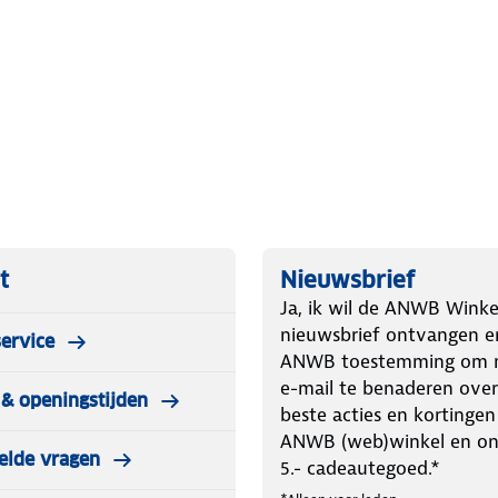
e koeltas je eten en drinken tot wel
 dat je ze zeer compact kunt
t inpakken voor op vakantie of als je
aar in verschillende maten.
t
Nieuwsbrief
ns voorzien van een comfortabele
Ja, ik wil de ANWB Winke
 de koeltas een niet-gekoeld
nieuwsbrief ontvangen e
ervice
 bovenkant van de koeltas is volledig
ANWB toestemming om m
 kunt.
e-mail te benaderen over
& openingstijden
beste acties en kortingen
ANWB (web)winkel en o
elde vragen
5.- cadeautegoed.*