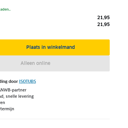
laden..
21,95
21,95
Plaats in winkelmand
Alleen online
ding door
ISOTUBS
ANWB-partner
d, snelle levering
ren
termijn