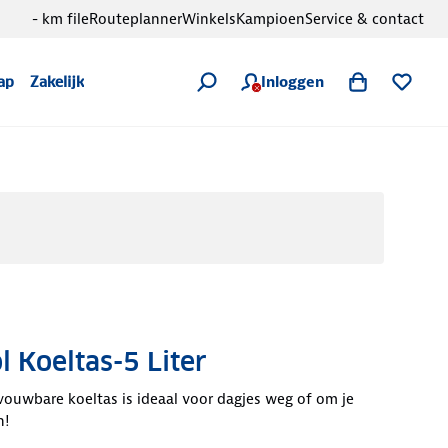
- km file
Routeplanner
Winkels
Kampioen
Service & contact
Inloggen
ap
Zakelijk
l Koeltas-5 Liter
ouwbare koeltas is ideaal voor dagjes weg of om je
n!