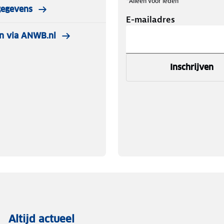
*Alleen voor leden
gegevens
E-mailadres
n via ANWB.nl
Inschrijven
Altijd actueel