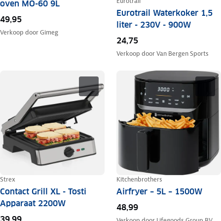
Eurotrail
oven MO-60 9L
Eurotrail Waterkoker 1,5
49,95
liter - 230V - 900W
Verkoop door
Gimeg
24,75
Verkoop door
Van Bergen Sports
Strex
Kitchenbrothers
Contact Grill XL - Tosti
Airfryer – 5L – 1500W
Apparaat 2200W
48,99
39,99
Verkoop door
Lifegoods Group BV