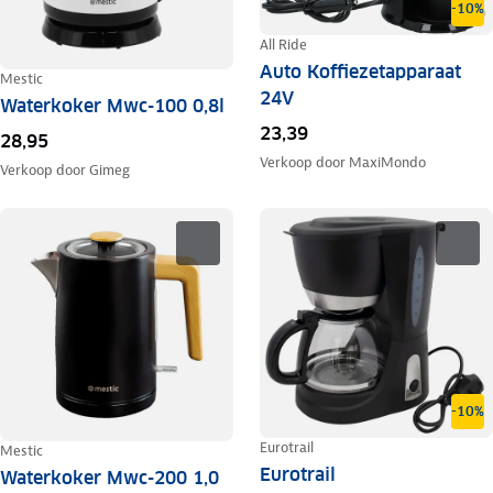
-10%
All Ride
Auto Koffiezetapparaat
Mestic
24V
Waterkoker Mwc-100 0,8l
23,39
28,95
Verkoop door
MaxiMondo
Verkoop door
Gimeg
-10%
Eurotrail
Mestic
Eurotrail
Waterkoker Mwc-200 1,0