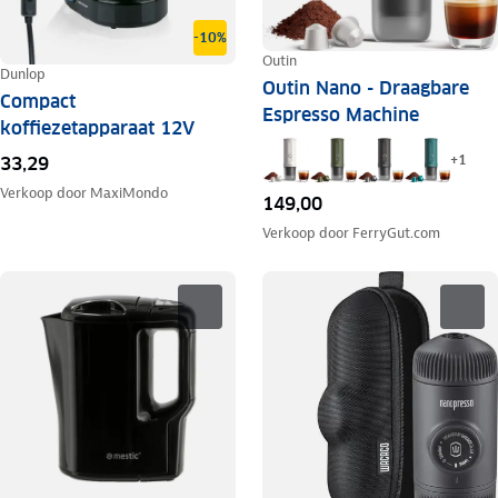
-10%
Outin
Dunlop
Outin Nano - Draagbare
Compact
Espresso Machine
koffiezetapparaat 12V
+
1
33,29
Verkoop door
MaxiMondo
149,00
Verkoop door
FerryGut.com