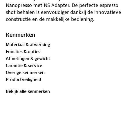
Nanopresso met NS Adapter. De perfecte espresso
shot behalen is eenvoudiger dankzij de innovatieve
constructie en de makkelijke bediening.
Nanopresso helpt je het perfecte kopje espresso te
maken met het mooiste en zachtste crema laagje.
Kenmerken
Deze Nanopresso met NS Adapter is geschikt voor
Materiaal & afwerking
zowel gemalen koffie en Nespresso capsules. Het
Functies & opties
enige wat je nodig hebt is kokend water en koffie,
Afmetingen & gewicht
dit kan gemalen koffie zijn of een Nespresso© Cup.
Garantie & service
Overige kenmerken
Productveiligheid
Bekijk alle kenmerken