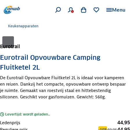
Menu
Keukenapparaten
Eurotrail
Eurotrail Opvouwbare Camping
Fluitketel 2L
De Eurotrail Opvouwbare Fluitketel 2L is ideaal voor kamperen
en reizen. Dankzij het compacte, opvouwbare ontwerp bespaar
je ruimte. Gemaakt van roestvrij staal en hittebestendig
siliconen. Geschikt voor gasfornuizen. Gewicht: 560g.
Levertijd: wordt geladen..
44,95
Ledenprijs
44,95
Reguliere prijs
49,95
-10%