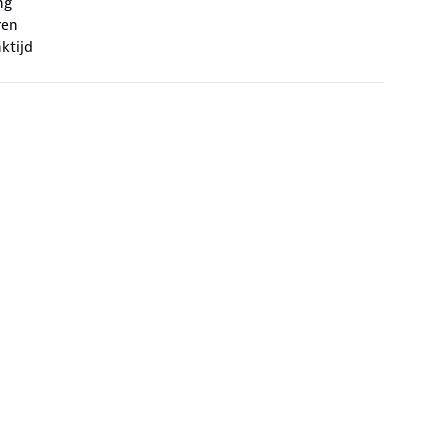
ng
ren
ktijd