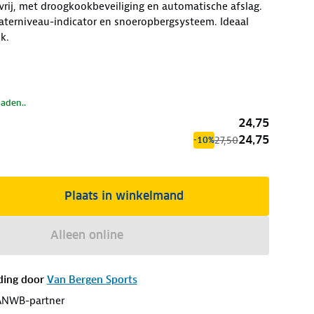
rij, met droogkookbeveiliging en automatische afslag.
terniveau-indicator en snoeropbergsysteem. Ideaal
k.
laden..
24,75
24,75
27,50
-10%
Plaats in winkelmand
Alleen online
ding door
Van Bergen Sports
ANWB-partner