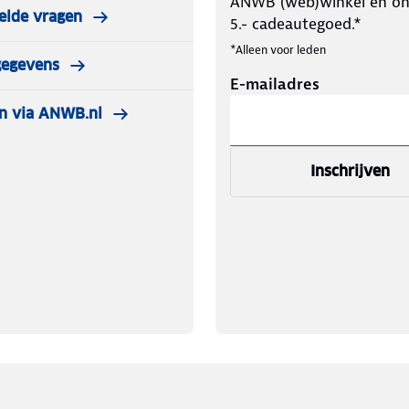
ANWB (web)winkel en o
elde vragen
5.- cadeautegoed.*
*Alleen voor leden
gegevens
E-mailadres
n via ANWB.nl
Inschrijven