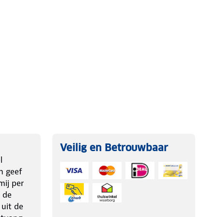
Veilig en Betrouwbaar
l
n geef
ij per
 de
 uit de