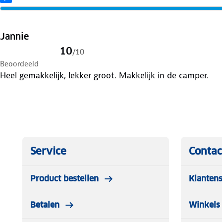
Afmeting: 21 x 16 x 21 cm (lxbxh)
Gewicht: 720 gram
Jannie
10
/
10
Inhoud: 1,5 liter
Beoordeeld
Heel gemakkelijk, lekker groot. Makkelijk in de camper.
Vermogen: 230 V, 800/900 W
Droogkook beveiliging: ja
Automatische afslag: ja
Service
Contac
Product bestellen
Klantens
Betalen
Winkels 