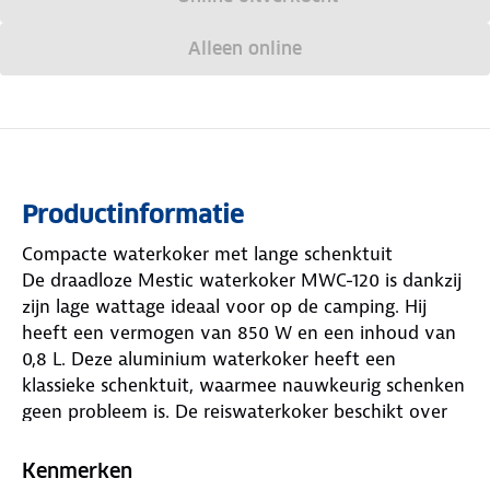
Alleen online
Productinformatie
Compacte waterkoker met lange schenktuit
De draadloze Mestic waterkoker MWC-120 is dankzij
zijn lage wattage ideaal voor op de camping. Hij
heeft een vermogen van 850 W en een inhoud van
0,8 L. Deze aluminium waterkoker heeft een
klassieke schenktuit, waarmee nauwkeurig schenken
geen probleem is. De reiswaterkoker beschikt over
een indicatielampje waaraan je kunt zien of de
theekoker aan of uit staat. De automatische afslag
Kenmerken
zorgt ervoor dat het apparaat automatisch afslaat