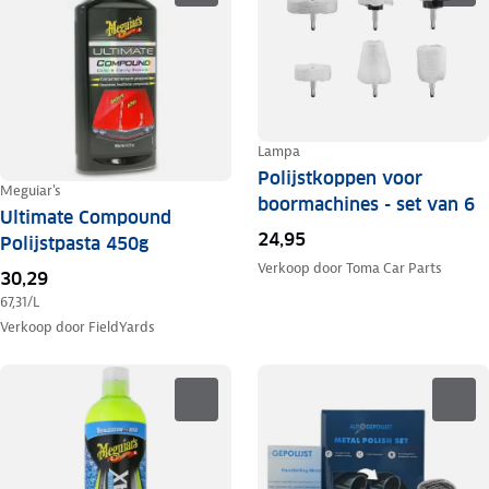
Lampa
Polijstkoppen voor
Meguiar's
boormachines - set van 6
Ultimate Compound
24,95
Polijstpasta 450g
Verkoop door
Toma Car Parts
30,29
67,31
/L
Verkoop door
FieldYards