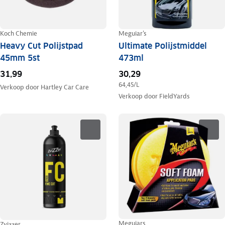
Koch Chemie
Meguiar's
Heavy Cut Polijstpad
Ultimate Polijstmiddel
45mm 5st
473ml
31,99
30,29
64,45
/L
Verkoop door
Hartley Car Care
Verkoop door
FieldYards
Meguiars
Zvizzer