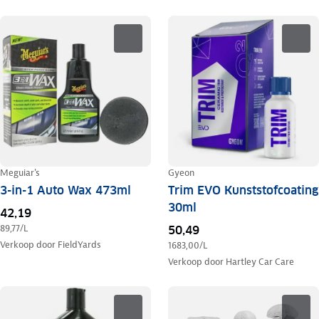
Meguiar's
Gyeon
3-in-1 Auto Wax 473ml
Trim EVO Kunststofcoating
30ml
42,19
89,77
/L
50,49
Verkoop door
FieldYards
1683,00
/L
Verkoop door
Hartley Car Care