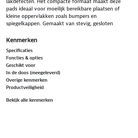
lakdefecten. Het compacte formaat maakt deze
pads ideaal voor moeilijk bereikbare plaatsen of
kleine oppervlakken zoals bumpers en
spiegelkappen. Gemaakt van stevig, gesloten
celschuim dat zorgt voor minimale warmteopbouw
en maximale correctiekracht. Te gebruiken in
Kenmerken
combinatie met grovere polijstmiddelen zoals Koch
Specificaties
Chemie H9.01 voor het verwijderen van krassen,
Functies & opties
oxidatie en schuursporen. Geschikt voor roterende
Geschikt voor
en excentrische polijstmachines.
In de doos (meegeleverd)
Overige kenmerken
Productveiligheid
Bekijk alle kenmerken