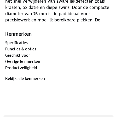
het snel verwijderen van zware lakdefecten zoals
krassen, oxidatie en diepe swirls. Door de compacte
diameter van 76 mm is de pad ideaal voor
precisiewerk en moeilijk bereikbare plekken. De
dikke wolstructuur zorgt voor maximale
correctiekracht en een gelijkmatig resultaat in
Kenmerken
combinatie met een roterende polijstmachine.
Specificaties
Functies & opties
Geschikt voor
Overige kenmerken
Productveiligheid
Bekijk alle kenmerken