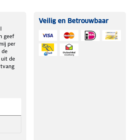
Veilig en Betrouwbaar
l
n geef
ij per
 de
 uit de
ntvang