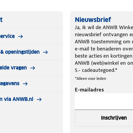
t
Nieuwsbrief
Ja, ik wil de ANWB Winke
nieuwsbrief ontvangen e
ervice
ANWB toestemming om m
e-mail te benaderen over
& openingstijden
beste acties en kortingen
ANWB (web)winkel en o
elde vragen
5.- cadeautegoed.*
*Alleen voor leden
gegevens
E-mailadres
n via ANWB.nl
Inschrijven