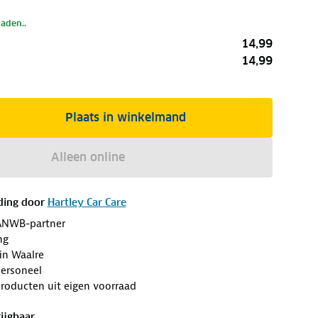
laden..
14,99
14,99
Plaats in winkelmand
Alleen online
ding door
Hartley Car Care
ANWB-partner
ng
in Waalre
Personeel
roducten uit eigen voorraad
ijgbaar