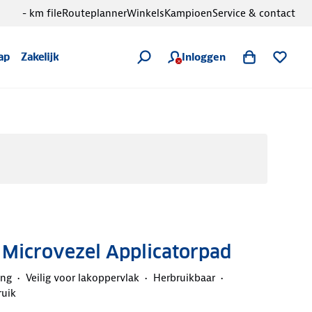
- km file
Routeplanner
Winkels
Kampioen
Service & contact
Inloggen
ap
Zakelijk
 Microvezel Applicatorpad
ing
Veilig voor lakoppervlak
Herbruikbaar
ruik