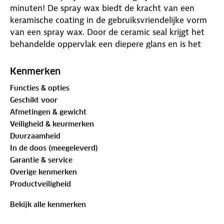
minuten! De spray wax biedt de kracht van een
keramische coating in de gebruiksvriendelijke vorm
van een spray wax. Door de ceramic seal krijgt het
behandelde oppervlak een diepere glans en is het
extreem vuil- en waterafstotend, waardoor het
wassen van de auto nog makkelijker wordt!
Kenmerken
Daarnaast ontvang je bij dit product een Spray Wax
Functies & opties
Microvezeldoek, zodat je direct aan de slag kunt.
Geschikt voor
Afmetingen & gewicht
Waarom kiezen voor de spray wax van Auto
Veiligheid & keurmerken
Gepolijst?
Duurzaamheid
In de doos (meegeleverd)
✓ Vlek- en streeploos resultaat -
Garantie & service
Met de ceramic coating en ultra zachte
Overige kenmerken
microvezeldoek laat je geen strepen of kringen
Productveiligheid
achter, alleen een extreme glans!
✓ Zeer eenvoudig in gebruik -
Bekijk alle kenmerken
Lees de gebruiksaanwijzing en handige tips op het
etiket voor het beste resultaat.