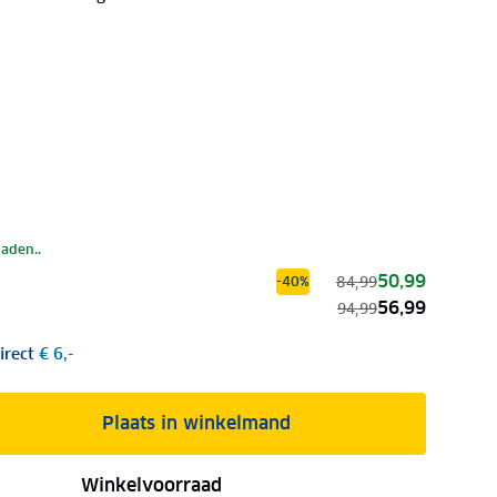
laden..
50,99
84,99
-40%
56,99
94,99
irect
€ 6,-
Plaats in winkelmand
Winkelvoorraad