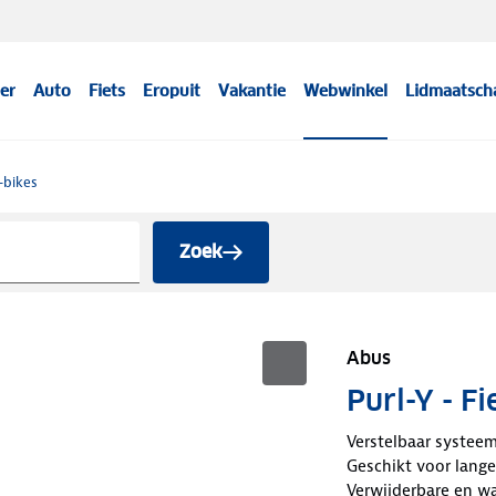
er
Auto
Fiets
Eropuit
Vakantie
Webwinkel
Lidmaatsch
-bikes
Zoek
Abus
Purl-Y - F
Verstelbaar systee
Geschikt voor lange
Verwijderbare en w