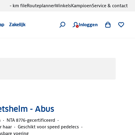
- km file
Routeplanner
Winkels
Kampioen
Service & contact
Inloggen
ap
Zakelijk
ietshelm - Abus
m
NTA 8776-gecertificeerd
r haar
Geschikt voor speed pedelecs
asbare voering