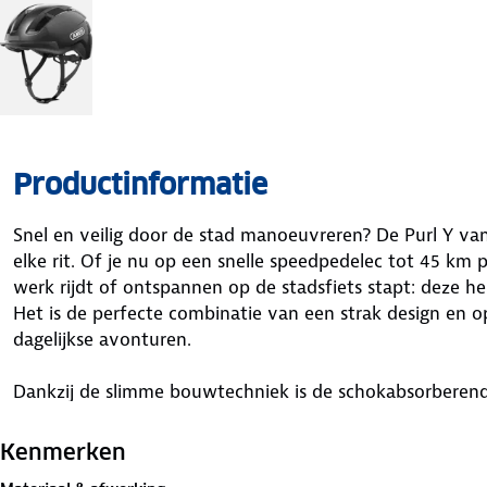
Productinformatie
Snel en veilig door de stad manoeuvreren? De Purl Y van
elke rit. Of je nu op een snelle speedpedelec tot 45 km pe
werk rijdt of ontspannen op de stadsfiets stapt: deze he
Het is de perfecte combinatie van een strak design en 
dagelijkse avonturen.
Dankzij de slimme bouwtechniek is de schokabsorberen
de sterke buitenschaal. Met de handige draaiknop pas 
jouw hoofd, zodat hij als gegoten zit. Zo ga je met een
Kenmerken