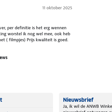
11 oktober 2025
r, per definitie is het erg wennen
iting worstel ik nog wel mee, ook heb
ik de juiste draag- en afstel instructies gevonden op internet ( filmpjes) Prijs kwaliteit is goed.
iews
t
Nieuwsbrief
Ja, ik wil de ANWB Winke