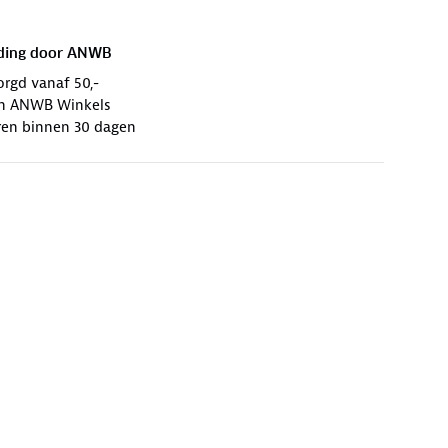
ding door
ANWB
orgd vanaf 50,-
 in ANWB Winkels
ren binnen 30 dagen