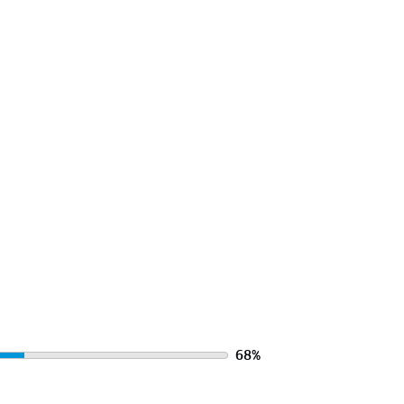
 over hoe je veilig en goed verlicht
ng.
68
%