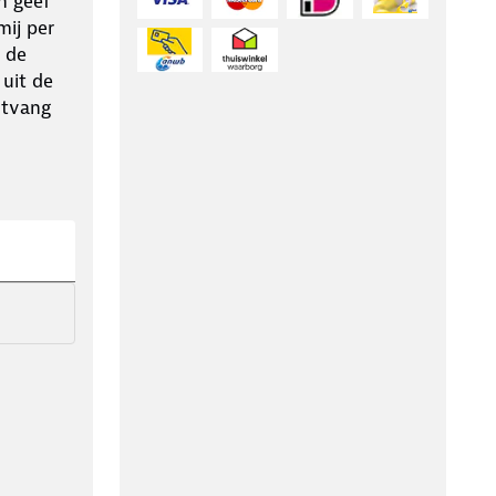
n geef
ij per
 de
 uit de
ntvang