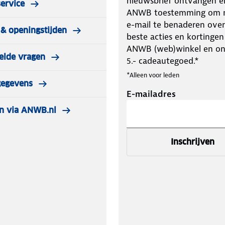
nieuwsbrief ontvangen e
ervice
ANWB toestemming om m
e-mail te benaderen over
& openingstijden
beste acties en kortingen
ANWB (web)winkel en o
elde vragen
5.- cadeautegoed.*
*Alleen voor leden
gegevens
E-mailadres
n via ANWB.nl
Inschrijven