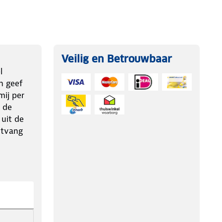
Veilig en Betrouwbaar
l
n geef
ij per
 de
 uit de
ntvang