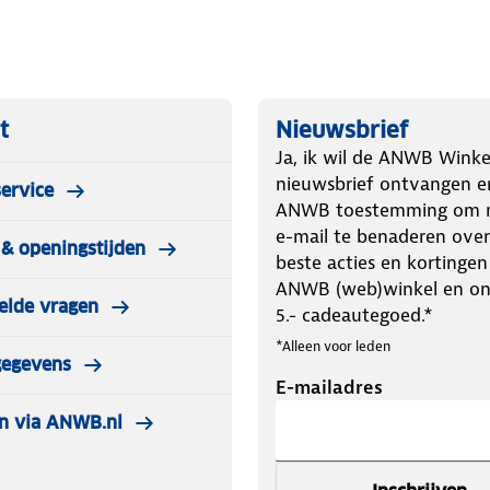
t
Nieuwsbrief
Ja, ik wil de ANWB Winke
nieuwsbrief ontvangen e
ervice
ANWB toestemming om m
e-mail te benaderen over
& openingstijden
beste acties en kortingen
ANWB (web)winkel en o
elde vragen
5.- cadeautegoed.*
*Alleen voor leden
gegevens
E-mailadres
n via ANWB.nl