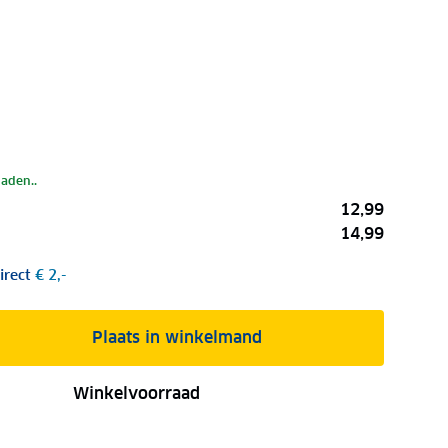
laden..
12,99
14,99
irect
€ 2,-
Plaats in winkelmand
Winkelvoorraad