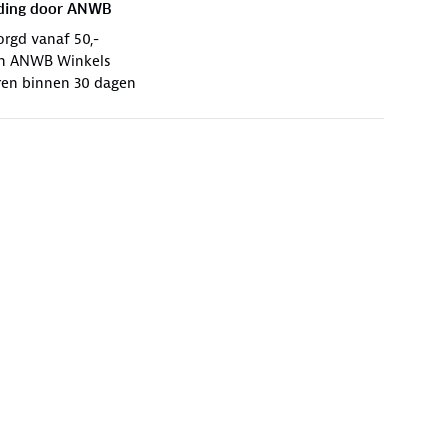
ding door
ANWB
orgd vanaf 50,-
 in ANWB Winkels
ren binnen 30 dagen