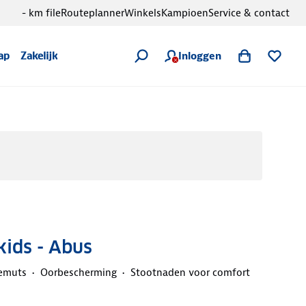
- km file
Routeplanner
Winkels
Kampioen
Service & contact
Inloggen
ap
Zakelijk
kids - Abus
cemuts
Oorbescherming
Stootnaden voor comfort