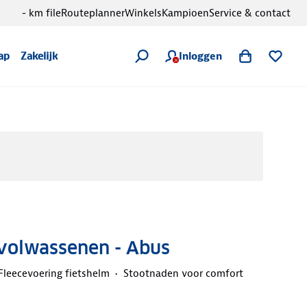
- km file
Routeplanner
Winkels
Kampioen
Service & contact
Inloggen
ap
Zakelijk
 volwassenen - Abus
Fleecevoering fietshelm
Stootnaden voor comfort