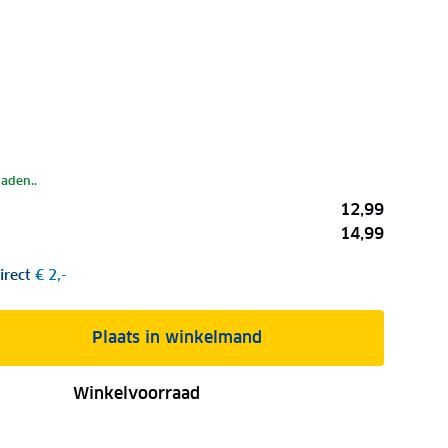
laden..
12,99
14,99
irect
€ 2,-
Plaats in winkelmand
Winkelvoorraad