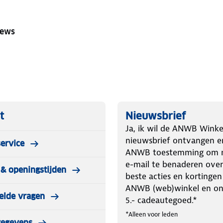
iews
t
Nieuwsbrief
Ja, ik wil de ANWB Winke
nieuwsbrief ontvangen e
ervice
ANWB toestemming om m
e-mail te benaderen over
& openingstijden
beste acties en kortingen
ANWB (web)winkel en o
elde vragen
5.- cadeautegoed.*
*Alleen voor leden
gegevens