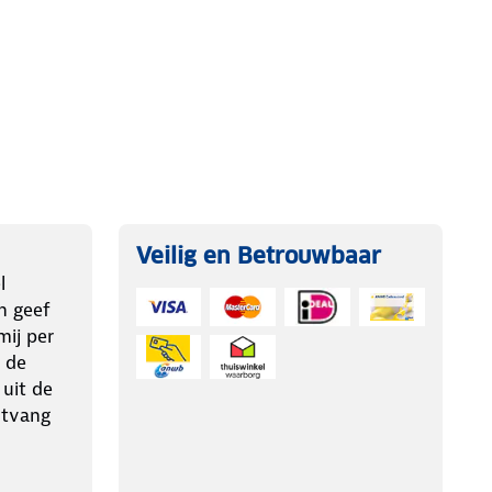
Veilig en Betrouwbaar
l
n geef
ij per
 de
 uit de
ntvang