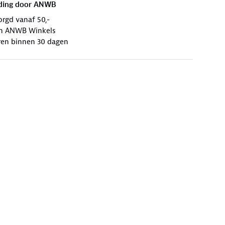
ding door
ANWB
orgd vanaf 50,-
 in ANWB Winkels
ren binnen 30 dagen