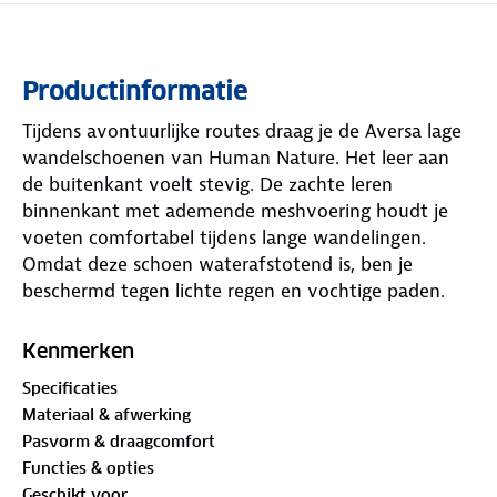
Productinformatie
Tijdens avontuurlijke routes draag je de Aversa lage
wandelschoenen van Human Nature. Het leer aan
de buitenkant voelt stevig. De zachte leren
binnenkant met ademende meshvoering houdt je
voeten comfortabel tijdens lange wandelingen.
Omdat deze schoen waterafstotend is, ben je
beschermd tegen lichte regen en vochtige paden.
Ondertussen bieden de slijtvaste
Vibram® zolen
grip
en flexibiliteit op natte en droge oppervlakken.
Kenmerken
Specificaties
De normale pasvorm sluit comfortabel aan. Voor- en
Materiaal & afwerking
achterranden vangen stoten op en beschermen je
Pasvorm & draagcomfort
tenen en hielen tegen obstakels. Reflectie op de hiel
Functies & opties
vergroot je zichtbaarheid in het donker. De
Geschikt voor