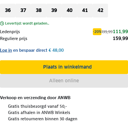
36
37
38
39
40
41
42
Levertijd: wordt geladen..
111,99
Ledenprijs
139,99
-20%
159,99
Reguliere prijs
Log in
en bespaar direct
€ 48,00
Plaats in winkelmand
Alleen online
Verkoop en verzending door
ANWB
Gratis thuisbezorgd vanaf 50,-
Gratis afhalen in ANWB Winkels
Gratis retourneren binnen 30 dagen