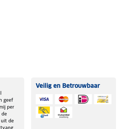
Veilig en Betrouwbaar
l
n geef
ij per
 de
 uit de
ntvang