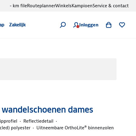
- km file
Routeplanner
Winkels
Kampioen
Service & contact
Inloggen
ap
Zakelijk
ge wandelschoenen dames
ipprofiel
Reflectiedetail
cled) polyester
Uitneembare OrthoLite® binnenzolen