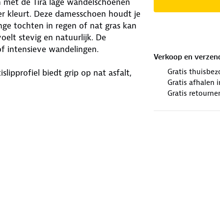
n met de Tira lage wandelschoenen
ker kleurt. Deze damesschoen houdt je
nge tochten in regen of nat gras kan
elt stevig en natuurlijk. De
f intensieve wandelingen.
Verkoop en verzen
Gratis thuisbez
lipprofiel biedt grip op nat asfalt,
Gratis afhalen
eschermt een stootrand tegen
Gratis retourne
zorgen dat je zichtbaar bent bij
t elke stap. Ideaal voor
de mooiste wandelroutes en tips… en
cht van goede schoenen.
nen kiest voor jouw avontuur.
houd
. Zijn je schoenen aan
ze een nieuwe bestemming.