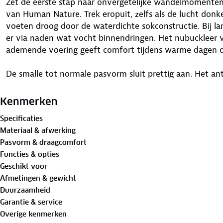
Zet de eerste stap naar onvergetelijke wandelmomente
van Human Nature. Trek eropuit, zelfs als de lucht don
voeten droog door de waterdichte sokconstructie. Bij la
er via naden wat vocht binnendringen. Het nubuckleer vo
ademende voering geeft comfort tijdens warme dagen o
De smalle tot normale pasvorm sluit prettig aan. Het antis
drassige bospaden en oneffen terrein. Voor en achter b
onverwachte obstakels. Reflecterende details op de hiel 
Kenmerken
schemering. De uitneembare OrthoLite® binnenzool demp
Specificaties
avontuurlijke routes.
Scan de QR-code in de tong voor 
Materiaal & afwerking
gaan!
De Tira is er ook in een
hoge variant
. Voel de kra
Pasvorm & draagcomfort
Functies & opties
Ontdek
hier
stap voor stap hoe je de beste wandelschoe
Geschikt voor
Verleng de levensduur van je schoenen met goed
onder
Afmetingen & gewicht
vervanging toe? Lever ze in bij onze winkels.
Wij geven 
Duurzaamheid
Garantie & service
Overige kenmerken