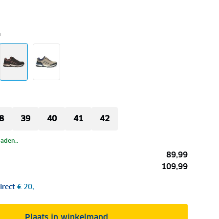
n
8
39
40
41
42
laden..
89,99
109,99
irect
€ 20,-
Plaats in winkelmand