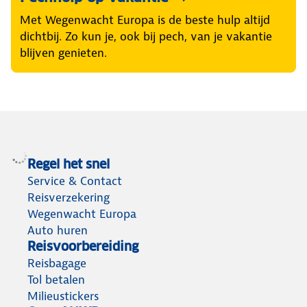
Met Wegenwacht Europa is de beste hulp altijd
dichtbij. Zo kun je, ook bij pech, van je vakantie
blijven genieten.
Regel het snel
Service & Contact
Reisverzekering
Wegenwacht Europa
Auto huren
Reisvoorbereiding
Reisbagage
Tol betalen
Milieustickers