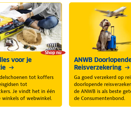
Shop nu
les voor je
ANWB Doorlopend
ie
Reisverzekering
elschoenen tot koffers
Ga goed verzekerd op rei
eisgidsen tot
doorlopende reisverzeke
ckers. Je vindt het in één
de ANWB is als beste get
 winkels of webwinkel.
de Consumentenbond.