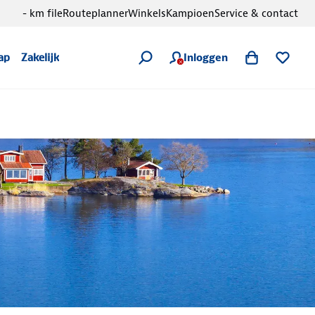
- km file
Routeplanner
Winkels
Kampioen
Service & contact
Inloggen
ap
Zakelijk