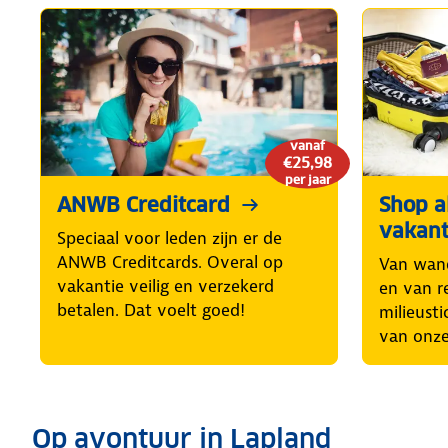
vanaf
€25,98
per jaar
ANWB Creditcard
Shop al
vakant
Speciaal voor leden zijn er de
ANWB Creditcards. Overal op
Van wand
vakantie veilig en verzekerd
en van r
betalen. Dat voelt goed!
milieusti
van onze
Op avontuur in Lapland