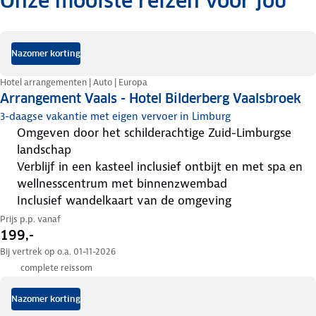
Onze mooiste reizen voor jou
.
Nazomer korting
Hotel arrangementen | Auto | Europa
Arrangement Vaals - Hotel Bilderberg Vaalsbroek
3-daagse vakantie met eigen vervoer in Limburg
omgeven door het schilderachtige Zuid-Limburgse
landschap
verblijf in een kasteel inclusief ontbijt en met spa en
wellnesscentrum met binnenzwembad
inclusief wandelkaart van de omgeving
Prijs p.p. vanaf
199,-
Bij vertrek op o.a. 01-11-2026
complete reissom
Nazomer korting