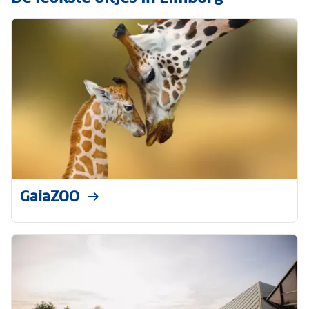
GaiaZOO