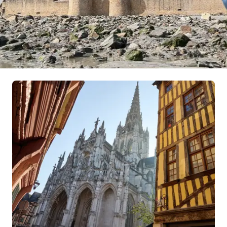
Roadtrippen door
Normandië
Mee met Maurice Lede
Meer in Kampioen