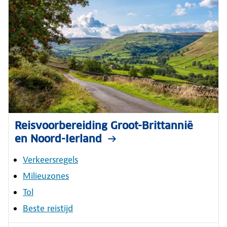
Reisvoorbereiding Groot-Brittannië
en Noord-Ierland
Verkeersregels
Milieuzones
Tol
Beste reistijd