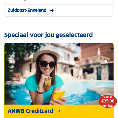
Zuidoost-Engeland
Speciaal voor jou geselecteerd
vanaf
€25,98
per jaar
ANWB Creditcard