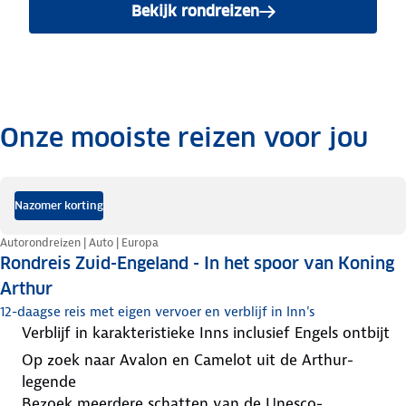
Bekijk rondreizen
in Engeland
Onze mooiste reizen voor jou
.
Nazomer korting
Autorondreizen | Auto | Europa
Rondreis Zuid-Engeland - In het spoor van Koning
Arthur
12-daagse reis met eigen vervoer en verblijf in Inn's
verblijf in karakteristieke Inns inclusief Engels ontbijt
op zoek naar Avalon en Camelot uit de Arthur-
legende
bezoek meerdere schatten van de Unesco-