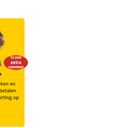
1e jaar
extra
voordeel
eken en
betalen.
orting op