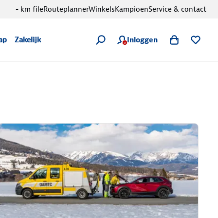
- km file
Routeplanner
Winkels
Kampioen
Service & contact
Inloggen
ap
Zakelijk