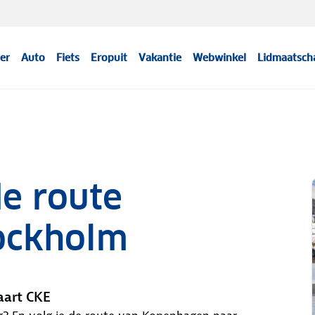
er
Auto
Fiets
Eropuit
Vakantie
Webwinkel
Lidmaatsch
e route
ockholm
aart CKE