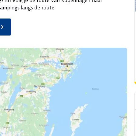
g? En volg je de route van Kopenhagen naar
ampings langs de route.