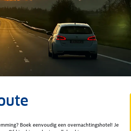
route
temming? Boek eenvoudig een overnachtingshotel! Je