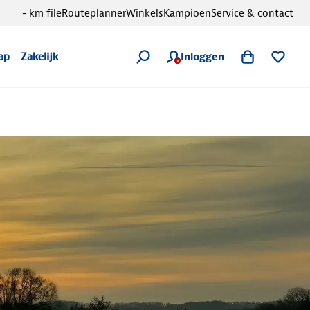
- km file
Routeplanner
Winkels
Kampioen
Service & contact
Inloggen
ap
Zakelijk