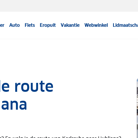
er
Auto
Fiets
Eropuit
Vakantie
Webwinkel
Lidmaatsch
e route
jana