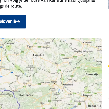
 En volg je de route van Karlsruhe naar Ljubljana?
gs de route.
 Slovenië