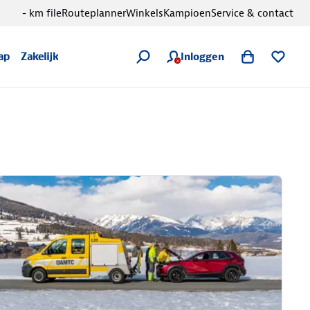
- km file
Routeplanner
Winkels
Kampioen
Service & contact
Inloggen
ap
Zakelijk