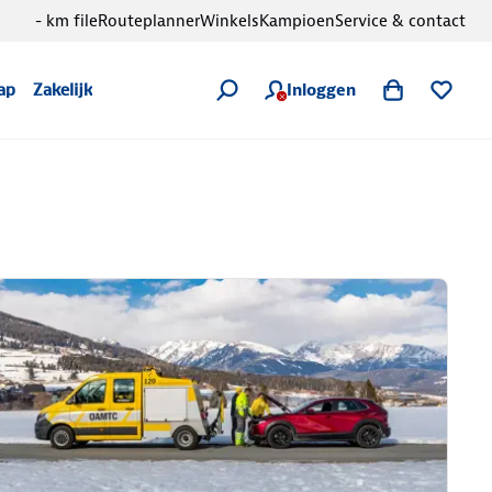
- km file
Routeplanner
Winkels
Kampioen
Service & contact
Inloggen
ap
Zakelijk