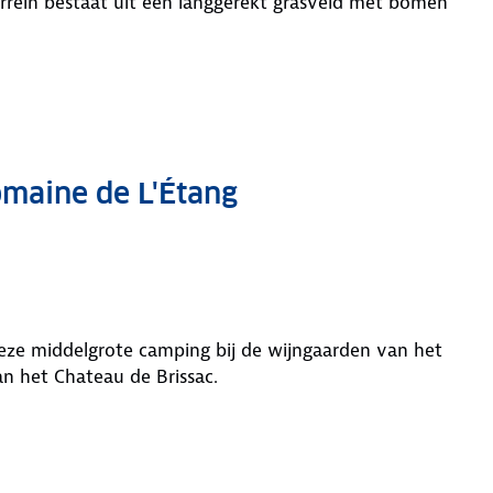
rrein bestaat uit een langgerekt grasveld met bomen
omaine de L'Étang
 deze middelgrote camping bij de wijngaarden van het
an het Chateau de Brissac.