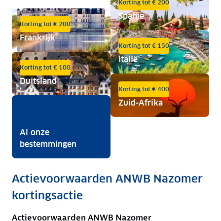
Korting tot € 200
Spanje
Korting tot € 200
Frankrijk
Korting tot € 150
Italië
Korting tot € 100
Duitsland
Korting tot € 400
Zuid-Afrika
Al onze
bestemmingen
Actievoorwaarden ANWB Nazomer
kortingsactie
Actievoorwaarden ANWB Nazomer