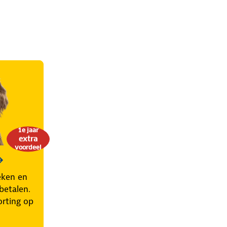
1e jaar
extra
voordeel
eken en
betalen.
orting op