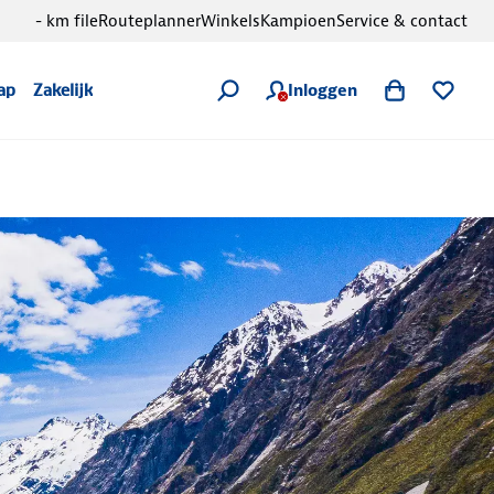
- km file
Routeplanner
Winkels
Kampioen
Service & contact
Inloggen
ap
Zakelijk