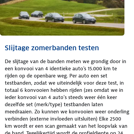
Slijtage zomerbanden testen
De slijtage van de banden meten we grondig door in
een konvooi van 4 identieke auto's 15.000 km te
rijden op de openbare weg. Per auto een set
testbanden, zodat we uiteindelijk voor deze test, in
totaal 6 konvooien hebben rijden (zes omdat we in
ieder konvooi van 4 auto’s steeds weer één keer
dezelfde set (merk/type) testbanden laten
meedraaien. Zo kunnen we konvooien weer onderling
verbinden (externe invloeden uitsluiten) Elke 2500
km wordt er een scan gemaakt van het loopvlak van
de band. Tegelijkertijd wordt de profieldiepte op 24