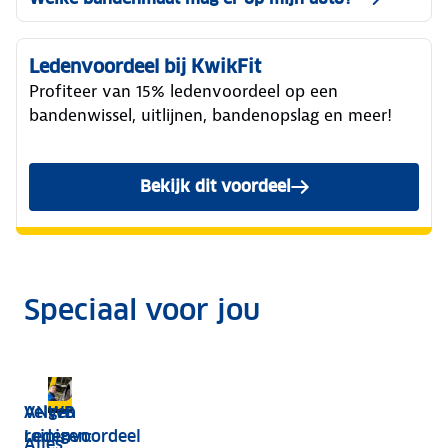
Ledenvoordeel bij KwikFit
Profiteer van 15% ledenvoordeel op een
bandenwissel, uitlijnen, bandenopslag en meer!
Bekijk dit voordeel
Speciaal voor jou
voor
Tips en ANWB bandentests
Velgen
ANWB
reinigen:
Ledenvoordeel
Alles