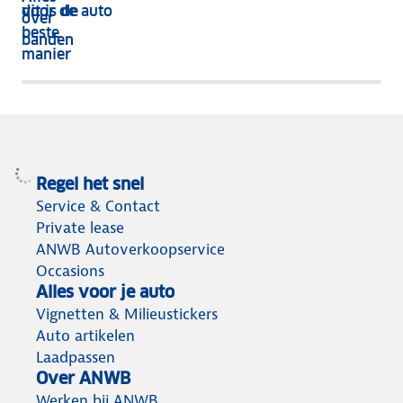
dit is de
voor de auto
over
beste
banden
manier
Regel het snel
Service & Contact
Private lease
ANWB Autoverkoopservice
Occasions
Alles voor je auto
Vignetten & Milieustickers
Auto artikelen
Laadpassen
Over ANWB
Werken bij ANWB