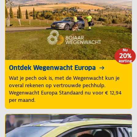
Nu
20%
korting
Ontdek Wegenwacht Europa
Wat je pech ook is, met de Wegenwacht kun je
overal rekenen op vertrouwde pechhulp.
Wegenwacht Europa Standaard nu voor € 12,94
per maand.