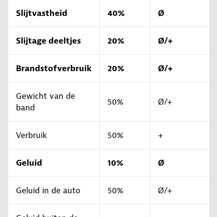
Slijtvastheid
40%
Ø
Slijtage deeltjes
20%
Ø/+
Brandstofverbruik
20%
Ø/+
Gewicht van de
50%
Ø/+
band
Verbruik
50%
+
Geluid
10%
Ø
Geluid in de auto
50%
Ø/+