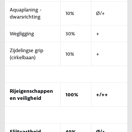
Aquaplaning -
10%
Ø/+
dwarsrichting
Wegligging
30%
+
Zijdelingse grip
10%
+
(cirkelbaan)
Rijeigenschappen
100%
+/++
en veiligheid
Slijtvastheid
40%
Ø/+