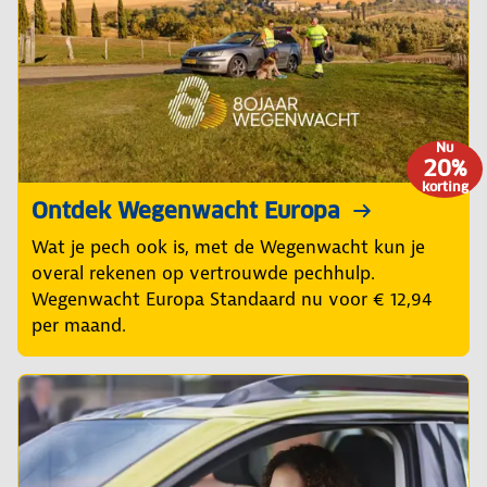
Nu
20%
korting
Ontdek Wegenwacht Europa
Wat je pech ook is, met de Wegenwacht kun je
overal rekenen op vertrouwde pechhulp.
Wegenwacht Europa Standaard nu voor € 12,94
per maand.