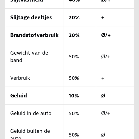
Slijtage deeltjes
20%
+
Brandstofverbruik
20%
Ø/+
Gewicht van de
50%
Ø/+
band
Verbruik
50%
+
Geluid
10%
Ø
Geluid in de auto
50%
Ø/+
Geluid buiten de
50%
Ø
auto