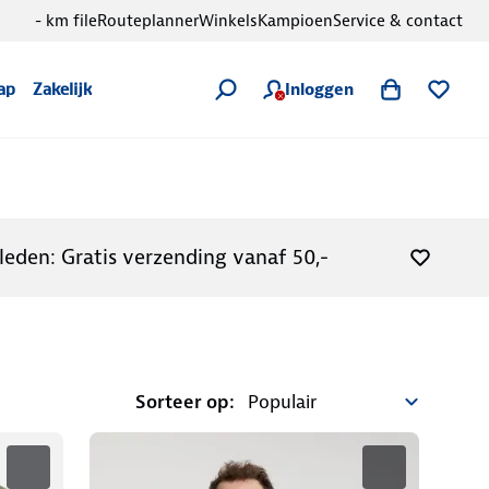
- km file
Routeplanner
Winkels
Kampioen
Service & contact
Inloggen
ap
Zakelijk
leden: Gratis verzending vanaf 50,-
Sorteer op: