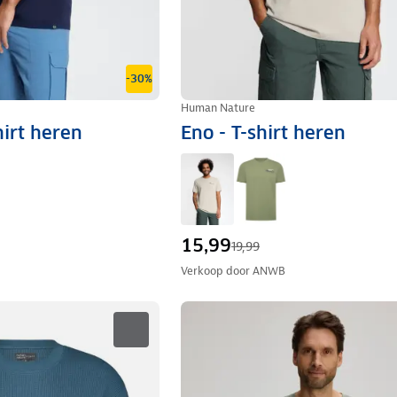
-30%
Human Nature
hirt heren
Eno - T-shirt heren
15,99
19,99
Verkoop door
ANWB