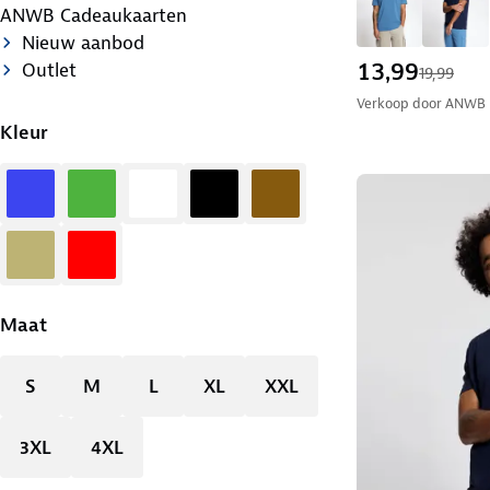
ANWB Cadeaukaarten
Nieuw aanbod
13,99
Outlet
19,99
Verkoop door
ANWB
Kleur
Blauw
Groen
Wit
Zwart
Bruin
Zand
Rood
Maat
S
M
L
XL
XXL
3XL
4XL