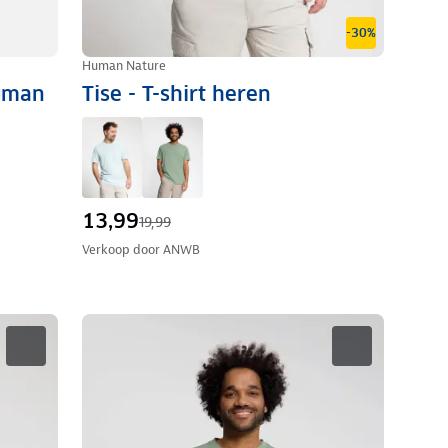
-30%
Human Nature
Human
Tise - T-shirt heren
13,99
19,99
Verkoop door
ANWB