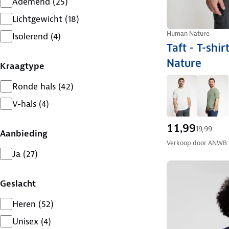
Ademend
(
25
)
Lichtgewicht
(
18
)
Human Nature
Isolerend
(
4
)
Taft - T-shi
Nature
Kraagtype
Ronde hals
(
42
)
V-hals
(
4
)
11,99
19,99
Aanbieding
Verkoop door
ANWB
Ja
(
27
)
Geslacht
Heren
(
52
)
Unisex
(
4
)