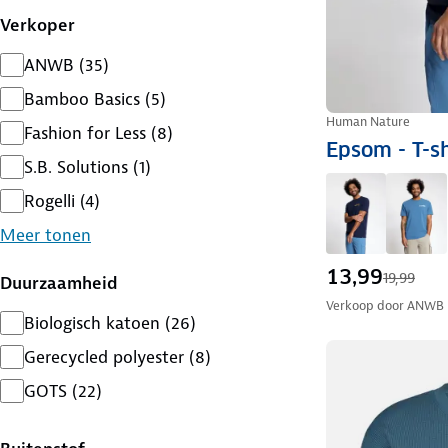
Verkoper
ANWB
(
35
)
Bamboo Basics
(
5
)
Human Nature
Fashion for Less
(
8
)
Epsom - T-s
S.B. Solutions
(
1
)
Rogelli
(
4
)
Meer tonen
13,99
19,99
Duurzaamheid
Verkoop door
ANWB
Biologisch katoen
(
26
)
Gerecycled polyester
(
8
)
GOTS
(
22
)