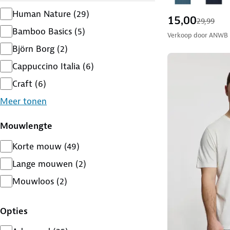
Human Nature
(
29
)
15,00
29,99
Bamboo Basics
(
5
)
Verkoop door
ANWB
Björn Borg
(
2
)
Cappuccino Italia
(
6
)
Craft
(
6
)
Meer tonen
Mouwlengte
Korte mouw
(
49
)
Lange mouwen
(
2
)
Mouwloos
(
2
)
Opties