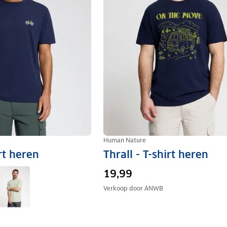
Human Nature
irt heren
Thrall - T-shirt heren
19,99
Verkoop door
ANWB