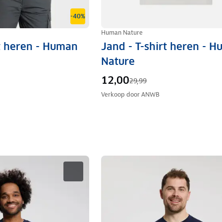
-40%
Human Nature
rt heren - Human
Jand - T-shirt heren - 
Nature
12,00
29,99
Verkoop door
ANWB