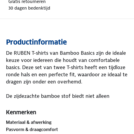
Gratis retourneren
30 dagen bedenktijd
Productinformatie
De RUBEN T-shirts van Bamboo Basics zijn de ideale
keuze voor iedereen die houdt van comfortabele
basics. Deze set van twee T-shirts heeft een tijdloze
ronde hals en een perfecte fit, waardoor ze ideaal te
dragen zijn onder een overhemd.
De zijdezachte bamboe stof biedt niet alleen
optimaal draagcomfort, maar ook praktische
voordelen. Dankzij de ademende, hypoallergene en
Kenmerken
vochtregulerende eigenschappen blijf je de hele dag
Materiaal & afwerking
fris en droog. De thermo comfort technologie helpt
Pasvorm & draagcomfort
je lichaamstemperatuur te reguleren, waardoor de