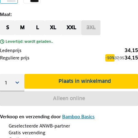
Maat
:
S
M
L
XL
XXL
3XL
Levertijd: wordt geladen..
34,15
Ledenprijs
34,15
Reguliere prijs
37,95
-10%
Plaats in winkelmand
Alleen online
Verkoop en verzending door
Bamboo Basics
Geselecteerde ANWB-partner
Gratis verzending