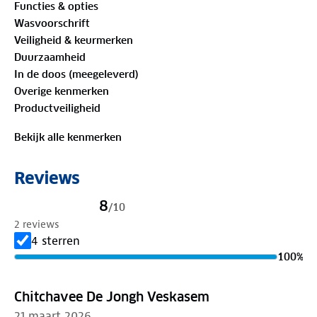
Functies & opties
shirts geschikt zijn voor elk seizoen.
Wasvoorschrift
Veiligheid & keurmerken
Belangrijkste kenmerken:
Duurzaamheid
In de doos (meegeleverd)
• Set van 2 T-shirts met ronde hals
Overige kenmerken
• Zijdezachte bamboe stof die ademt en
Productveiligheid
hypoallergeen is
• Perfecte fit onder een overhemd
Bekijk alle kenmerken
• Thermo comfort en vochtregulerend voor fris
draagcomfort
Reviews
• Lichtgewicht en comfortabel voor dagelijks gebruik
8
/
10
Een T-shirt dat zacht, fris en veelzijdig is. Dit moet je
2 reviews
voelen.
4 sterren
100
%
Chitchavee De Jongh Veskasem
21 maart 2026