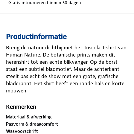
Gratis retourneren binnen 30 dagen
Productinformatie
Breng de natuur dichtbij met het Tuscola T-shirt van
Human Nature. De botanische prints maken dit
herenshirt tot een echte blikvanger. Op de borst
staat een subtiel bladmotief. Maar de achterkant
steelt pas echt de show met een grote, grafische
bladerprint. Het shirt heeft een ronde hals en korte
mouwen.
Dit T-shirt is gemaakt van materialen met
het
GOTS-
Kenmerken
keurmerk
.
De Global Organic Textile Standard
Materiaal & afwerking
(GOTS) is een internationaal keurmerk dat strenge
Pasvorm & draagcomfort
eisen stelt aan de gehele textielketen, van de teelt
Wasvoorschrift
van natuurlijke vezels tot aan de verwerking en