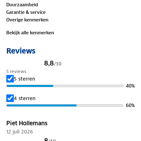
Duurzaamheid
productie van het kledingstuk. Omdat avontuur
Garantie & service
begint bij wat je aantrekt.
Overige kenmerken
Materiaal
Bekijk alle kenmerken
Buitenstof: 100%
biologisch katoen
Reviews
Is je kleding aan vervanging toe? Lever het in bij
onze winkels. Wij geven er een nieuwe bestemming
8,8
/
10
aan.
5 reviews
5 sterren
40
%
4 sterren
60
%
Piet Hollemans
12 juli 2026
8