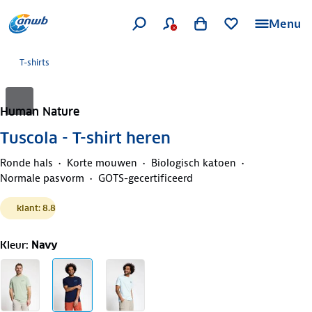
Menu
T-shirts
Human Nature
Tuscola - T-shirt heren
Ronde hals
Korte mouwen
Biologisch katoen
Normale pasvorm
GOTS-gecertificeerd
klant: 8.8
Kleur
:
Navy