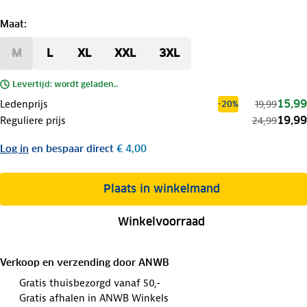
Maat
:
M
L
XL
XXL
3XL
Levertijd: wordt geladen..
15,99
Ledenprijs
19,99
-20%
19,99
Reguliere prijs
24,99
Log in
en bespaar direct
€ 4,00
Plaats in winkelmand
Winkelvoorraad
Verkoop en verzending door
ANWB
Gratis thuisbezorgd vanaf 50,-
Gratis afhalen in ANWB Winkels