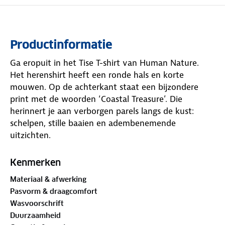
Productinformatie
Ga eropuit in het Tise T-shirt van Human Nature.
Het herenshirt heeft een ronde hals en korte
mouwen. Op de achterkant staat een bijzondere
print met de woorden ‘Coastal Treasure’. Die
herinnert je aan verborgen parels langs de kust:
schelpen, stille baaien en adembenemende
uitzichten.
Hij is gemaakt van materialen met
het
GOTS-
Kenmerken
keurmerk
.
De Global Organic Textile Standard
Materiaal & afwerking
(GOTS) is een internationaal keurmerk dat strenge
Pasvorm & draagcomfort
eisen stelt aan de gehele textielketen, van de teelt
Wasvoorschrift
van natuurlijke vezels tot aan de verwerking en
Duurzaamheid
productie van het kledingstuk. Dit T-shirt geeft je