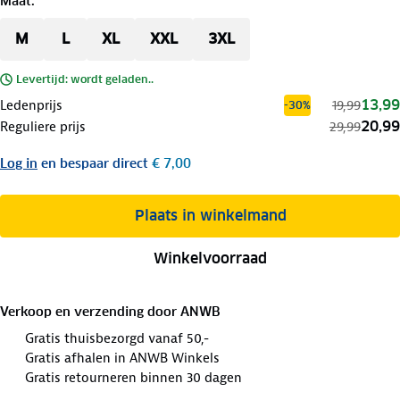
Maat
:
M
L
XL
XXL
3XL
Levertijd: wordt geladen..
13,99
Ledenprijs
19,99
-30%
20,99
Reguliere prijs
29,99
Log in
en bespaar direct
€ 7,00
Plaats in winkelmand
Winkelvoorraad
Verkoop en verzending door
ANWB
Gratis thuisbezorgd vanaf 50,-
Gratis afhalen in ANWB Winkels
Gratis retourneren binnen 30 dagen