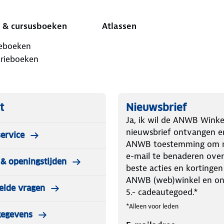
 & cursusboeken
Atlassen
ieboeken
orieboeken
t
Nieuwsbrief
Ja, ik wil de ANWB Winke
nieuwsbrief ontvangen e
ervice
ANWB toestemming om m
e-mail te benaderen over
& openingstijden
beste acties en kortingen
ANWB (web)winkel en o
elde vragen
5.- cadeautegoed.*
*Alleen voor leden
gegevens