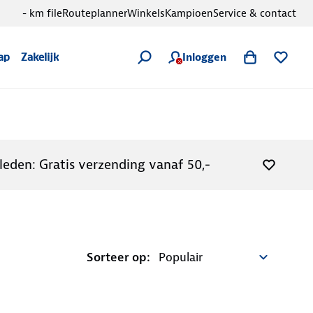
- km file
Routeplanner
Winkels
Kampioen
Service & contact
Inloggen
ap
Zakelijk
leden: Gratis verzending vanaf 50,-
Sorteer op: