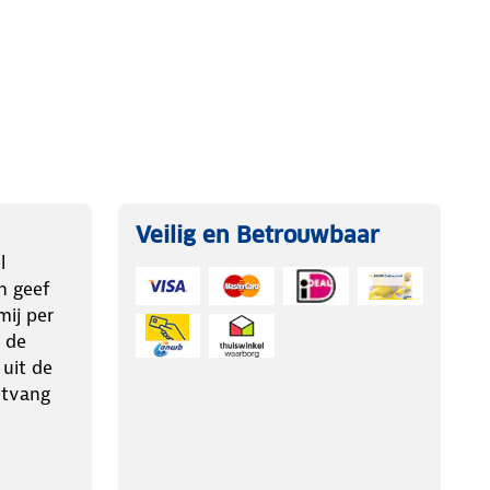
Veilig en Betrouwbaar
l
n geef
ij per
 de
 uit de
ntvang