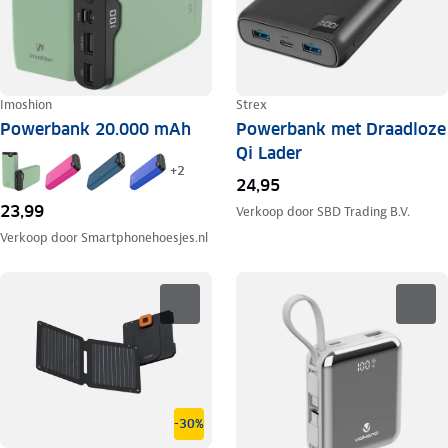
Imoshion
Strex
Powerbank 20.000 mAh
Powerbank met Draadloze
Qi Lader
+
2
24,95
23,99
Verkoop door
SBD Trading B.V.
Verkoop door
Smartphonehoesjes.nl
-30%