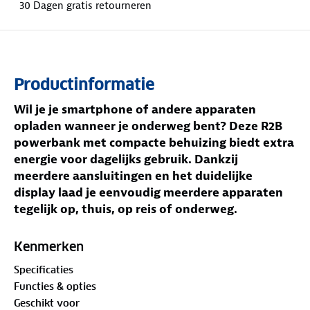
30 Dagen gratis retourneren
Productinformatie
Wil je je smartphone of andere apparaten
opladen wanneer je onderweg bent? Deze R2B
powerbank met compacte behuizing biedt extra
energie voor dagelijks gebruik. Dankzij
meerdere aansluitingen en het duidelijke
display laad je eenvoudig meerdere apparaten
tegelijk op, thuis, op reis of onderweg.
Jouw voordelen met deze powerbank
Kenmerken
10.000 mAh capaciteit
– Geschikt om je
Specificaties
apparaten meerdere keren op te laden.
Functies & opties
3 uitgangen
– Laad meerdere apparaten tegelijk
Geschikt voor
op via USB en USB C.