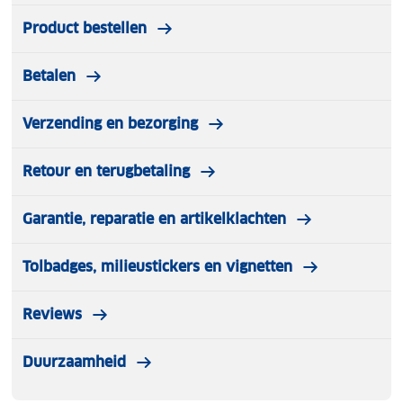
kabels
Product bestellen
USB naar USB C oplaadkabel
Handleiding
Betalen
Met deze powerbank met geïntegreerde kabels
Verzending en bezorging
heb je een compacte oplader en snellader in één,
geschikt voor dagelijks gebruik, reizen en het
Retour en terugbetaling
gelijktijdig opladen van meerdere apparaten.
Garantie, reparatie en artikelklachten
Tolbadges, milieustickers en vignetten
Reviews
Duurzaamheid