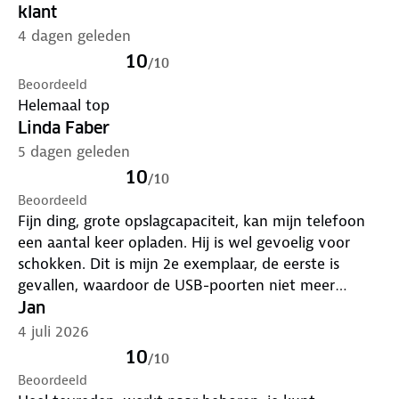
klant
tegen overstroom, oververhitting en kortsluiting.
4 dagen geleden
Klein genoeg om in je zak of tas mee te nemen.
10
/
10
USB-C input én output
Beoordeeld
De USB-C poort kan zowel als input als output
Helemaal top
worden gebruikt en ondersteunt high-speed Power
Linda Faber
Delivery opladen.
5 dagen geleden
10
/
10
Productspecificaties
Beoordeeld
Fijn ding, grote opslagcapaciteit, kan mijn telefoon
een aantal keer opladen. Hij is wel gevoelig voor
Productsoort: Powerbank
schokken. Dit is mijn 2e exemplaar, de eerste is
gevallen, waardoor de USB-poorten niet meer
Merk: Strex
werken, de USB-C poort nog wel. Ik gebruikdie
Jan
powerbank nog wel, maar niet meer als
4 juli 2026
Capaciteit: 27.000 mAh
multifunctioneel apparaat. Dus ga er voorzichtig
10
/
10
mee om.
Input: 5V/3.0A, 9V/2.2A (USB-C)
Beoordeeld