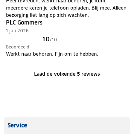
Heel tevreden, werkt naar behoren, je kunt
meerdere keren je telefoon opladen. Blij mee. Alleen
Output: 2x USB-A 12W, 1x USB-A 22.5W, 1x USB-C
bezorging liet lang op zich wachten.
18W
PLC Gommers
Max. vermogen: 22,5W
1 juli 2026
10
/
10
Inclusief USB-C kabel
Beoordeeld
Werkt naar behoren. Fijn om te hebben.
LED-display
Gewicht: 368 g
Laad de volgende 5 reviews
Afmetingen: 16 x 7.4 x 2.5 cm
Service