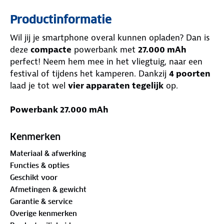
Productinformatie
Wil jij je smartphone overal kunnen opladen? Dan is
deze
compacte
powerbank met
27.000 mAh
perfect! Neem hem mee in het vliegtuig, naar een
festival of tijdens het kamperen. Dankzij
4 poorten
laad je tot wel
vier apparaten tegelijk
op.
Powerbank 27.000 mAh
De kleine powerbank van Strex heeft een hoge
capaciteit ondanks zijn compacte formaat. Oplaad je
Kenmerken
telefoon tot 7 keer of je tablet tot 4 keer volledig.
Materiaal & afwerking
Geen stopcontact meer nodig!
Functies & opties
Geschikt voor
Razendsnel opladen
Afmetingen & gewicht
Met Quick Charge 3.0 en Power Delivery laad je
Garantie & service
supersnel op. Binnen 30 minuten kan je apparaat
Overige kenmerken
tot 58% worden opgeladen. De powerbank heeft 1