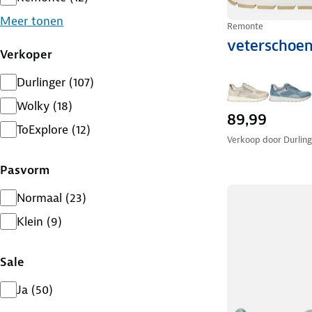
Meer tonen
Remonte
veterschoe
Verkoper
Durlinger
(
107
)
Wolky
(
18
)
89,99
ToExplore
(
12
)
Verkoop door
Durlin
Pasvorm
Normaal
(
23
)
Klein
(
9
)
Sale
Ja
(
50
)