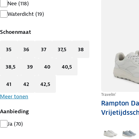
Nee
(
118
)
Waterdicht
(
19
)
Schoenmaat
35
36
37
37,5
38
38,5
39
40
40,5
41
42
42,5
Travelin'
Meer tonen
Rampton Da
Aanbieding
Vrijetijdss
Ja
(
70
)