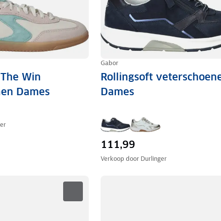
Gabor
 The Win
Rollingsoft veterschoen
nen Dames
Dames
ger
111,99
Verkoop door
Durlinger