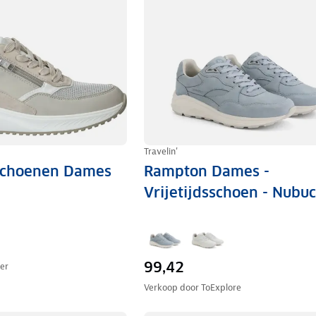
Travelin'
schoenen Dames
Rampton Dames -
Vrijetijdsschoen - Nubu
99,42
ger
Verkoop door
ToExplore