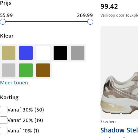
Prijs
99,42
55.99
269.99
Verkoop door
ToExpl
Kleur
Zand
Blauw
Wit
Zwart
Grijs
Zilver
Groen
Bruin
Meer tonen
Korting
Vanaf 30%
(
50
)
Vanaf 20%
(
19
)
Skechers
Shadow Stel
Vanaf 10%
(
1
)