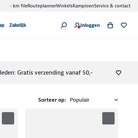
- km file
Routeplanner
Winkels
Kampioen
Service & contact
Inloggen
ap
Zakelijk
leden: Gratis verzending vanaf 50,-
Sorteer op: