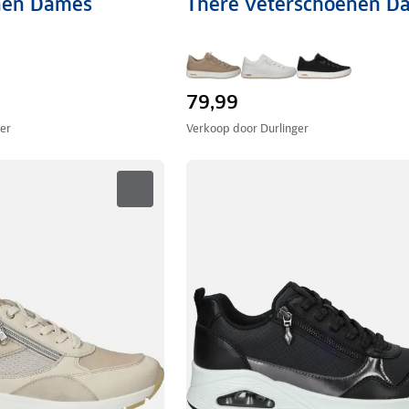
nen Dames
There veterschoenen D
79,99
ger
Verkoop door
Durlinger