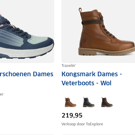
Travelin'
erschoenen Dames
Kongsmark Dames -
Veterboots - Wol
ger
219,95
Verkoop door
ToExplore