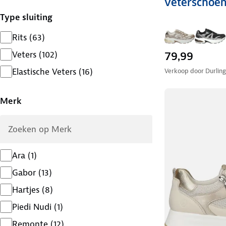
veterschoe
Type sluiting
Rits
(
63
)
Veters
(
102
)
79,99
Elastische Veters
(
16
)
Verkoop door
Durlin
Merk
Ara
(
1
)
Gabor
(
13
)
Hartjes
(
8
)
Piedi Nudi
(
1
)
Remonte
(
12
)