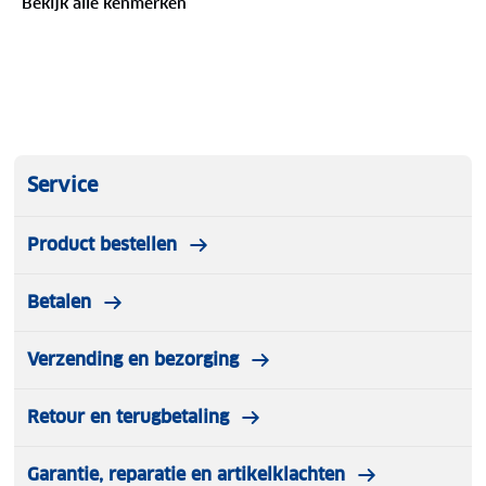
Bekijk alle kenmerken
ademend comfort en een aangenaam gevoel
rondom de voet. Met een H½-wijdte biedt deze
schoen extra ruimte, ideaal voor de bredere voet.
Het uitneembare voetbed is bovendien handig als je
liever eigen inlegzolen gebruikt.
Service
Product bestellen
Betalen
Verzending en bezorging
Retour en terugbetaling
Garantie, reparatie en artikelklachten