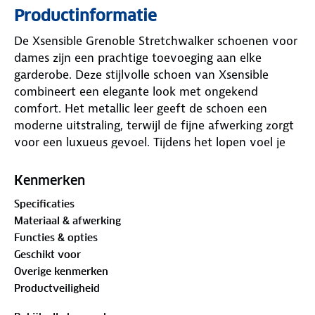
Productinformatie
De Xsensible Grenoble Stretchwalker schoenen voor
dames zijn een prachtige toevoeging aan elke
garderobe. Deze stijlvolle schoen van Xsensible
combineert een elegante look met ongekend
comfort. Het metallic leer geeft de schoen een
moderne uitstraling, terwijl de fijne afwerking zorgt
voor een luxueus gevoel. Tijdens het lopen voel je
direct de prettige demping die elke stap verzacht en
je voeten minder belast, zelfs op langere dagen. De
Kenmerken
schoen omsluit je voet op een aangename manier
Specificaties
en geeft daarbij voldoende stabiliteit. Dankzij de
Materiaal & afwerking
combinatie van veters en een handige rits geniet je
Functies & opties
van een persoonlijke pasvorm en trek je de
Geschikt voor
schoenen gemakkelijk aan en uit. Het soepele leer
Overige kenmerken
vormt zich mooi naar je voet en draagt bij aan een
Productveiligheid
duurzaam en comfortabel gevoel. De binnenkant is
volledig gevoerd met zacht leer, wat zorgt voor