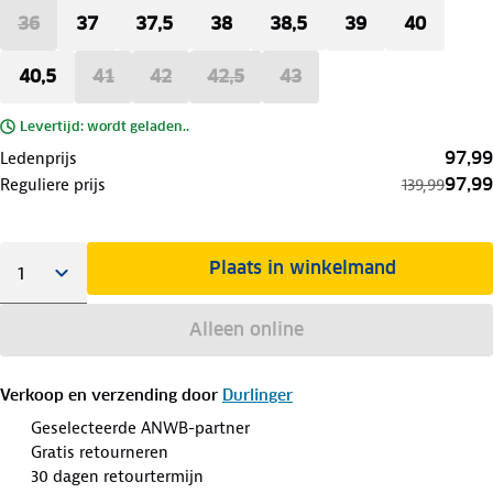
36
37
37,5
38
38,5
39
40
40,5
41
42
42,5
43
Levertijd: wordt geladen..
97,99
Ledenprijs
97,99
Reguliere prijs
139,99
Plaats in winkelmand
Alleen online
Verkoop en verzending door
Durlinger
Geselecteerde ANWB-partner
Gratis retourneren
30 dagen retourtermijn