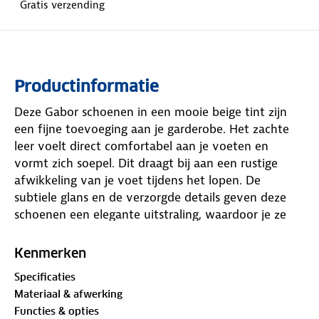
Gratis verzending
Productinformatie
Deze Gabor schoenen in een mooie beige tint zijn
een fijne toevoeging aan je garderobe. Het zachte
leer voelt direct comfortabel aan je voeten en
vormt zich soepel. Dit draagt bij aan een rustige
afwikkeling van je voet tijdens het lopen. De
subtiele glans en de verzorgde details geven deze
schoenen een elegante uitstraling, waardoor je ze
gemakkelijk combineert met zowel een nette broek
als een zomerse jurk. De schoen biedt een prettige
Kenmerken
stabiliteit en ondersteuning, zodat je de hele dag
Specificaties
comfortabel kunt staan en lopen zonder vermoeide
Materiaal & afwerking
voeten. Met de combinatie van veters en een rits
Functies & opties
trek je de schoen eenvoudig aan en pas je hem