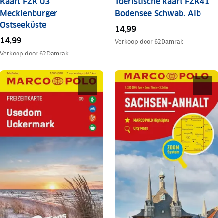
Kaart FZK 03
Toeristische kaart FZK41
Mecklenburger
Bodensee Schwab. Alb
Ostseeküste
14,99
14,99
Verkoop door
62Damrak
Verkoop door
62Damrak