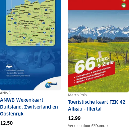
ANWB
Marco Polo
ANWB Wegenkaart
Toeristische kaart FZK 42
Duitsland, Zwitserland en
Allgäu - Illertal
Oostenrijk
12,99
12,50
Verkoop door
62Damrak