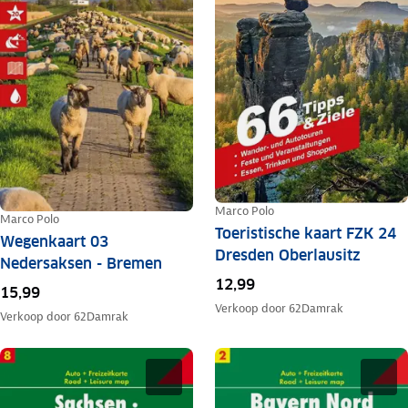
Marco Polo
Marco Polo
Toeristische kaart FZK 24
Wegenkaart 03
Dresden Oberlausitz
Nedersaksen - Bremen
12,99
15,99
Verkoop door
62Damrak
Verkoop door
62Damrak